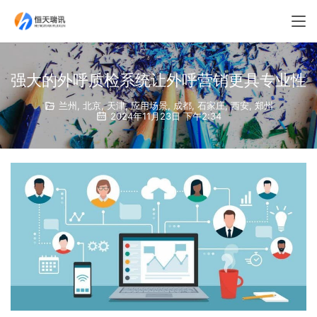
强大的外呼质检系统让外呼营销更具专业性
兰州
,
北京
,
天津
,
应用场景
,
成都
,
石家庄
,
西安
,
郑州
2024年11月23日 下午2:34