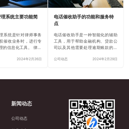
管理系统主要功能简
电话催收助手的功能和服务特
点
理系统是针对律师事务
电话催收助手是一种智能化的辅助
权催收业务时，进行专
工具，用于帮助金融机构、贷款公
理的信息化工具。 律所
司以及其他需要处理逾期账款的机
统主要功能包括但不限
构进行高效且合规的电话催收工
2024年2月26日
公司动态
2024年2月29日
，律所催收管理系统旨在
作。 电话催收助手一般具有以下功
作的规范性、效率性和
能和服务特点： 1.智能外呼系统：
助律所有效提升债权回
实现批量自动拨号，能够大大提高
运营成本，防范法律风
催收人员的工作效率，减少手动拨
恒天瑞讯科技有限公司，
号的时间成本。 2.个性化催收脚
术企业，百度金融和京
本：根据不同类型的债务人及逾期
合作伙伴：在呼叫中心
情况，设置不同版本的催收通知内
新闻动态
电销外呼系统、催收呼
容，确保催收信息准确送达并具有
音电话机器人、外呼线
针对性。 3.通话记录与跟踪：记录
路质检系统、预测外呼
每次通话的细节，包括通话时间、
公司动态
务模块全面合作，深受
时长、通话内容概要等，同时可以