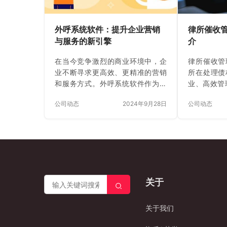
外呼系统软件：提升企业营销
律所催收
与服务的新引擎
介
在当今竞争激烈的商业环境中，企
律所催收管
业不断寻求更高效、更精准的营销
所在处理债
和服务方式。外呼系统软件作为一
业、高效管
种强大的工具，正逐渐成为众多企
催收管理系
公司动态
2024年9月28日
公司动态
业提升竞争力的关键。 一、外呼系
于： 总之
统软件的重要性 随着信息技术的飞
提高催收工
速发展，客户沟通的渠道日益多样
准确性，帮
化。然而，电话仍然是一种直接、
收率，降低
高效的沟通方式，尤其在销售、客
险。 北京
户服务和市场调研等领域发挥着不
认证高新技
可替代的作用。外呼系统软件的出
东金融战略
关于
现，为企业提供了一种智能化、自
外呼系统、
动化的电话外呼解决方案，极大地
叫系统、语
提高了企业的运营效率和客户满意
路资源、线
关于我们
度。 外呼系统软件能够实现大规模
系统等多业