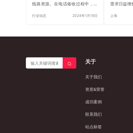
线路资源。在电话催收过程中，企
需求日益增
业需要通过大量拨打电话与客户沟
凭借其独特
行业动态
2024年1月19日
上海
通逾期账款等相关事宜。这类线路
升通信体验
通常由专业的通信服务商提供，具
线路运营商
有以下几个特点： 1.高并发能力：
术，为企业
电话催收线路能够支持大规模、高
方式。与传
频率的呼叫需求，保证在短时间内
虚拟线路具
可以拨打大量的电话。 2.合规性：
展性。企业
符合国家相关法律法规要求，确保
调整线路数
关于
催收过程中的电话行为合法合规，
理线路的限
例如支持通话录音以备存档和查
业能够迅速
询，满足监管机构对催收业务的严
断增长的通
关于我们
格管理要求。 3.稳定性：提供高质
SIP虚拟
量、稳定的通话线路，减少断线、
验。他们通
资质&荣誉
杂音等影响…
提高信…
成功案例
联系我们
站点标签