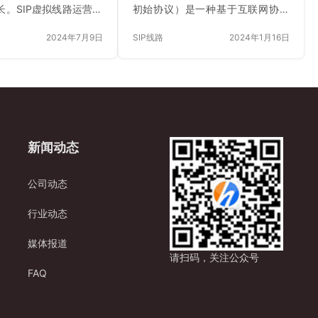
长。SIP虚拟线路运营商
初始协议）是一种基于互联网协议
的优势，正成为企业提
（IP）的语音通信技术，用于建立
2024年7月9日
SIP线路
2024年1月16日
的可靠伙伴。 SIP虚拟
和管理多媒体会话，如语音通话、
通过整合先进的通信技
视频会议等。在企业通信领域，SIP
提供了一种全新的通信
线路是指通过SIP协议与互联网连接
统的物理线路相比，SIP
的语音服务线路，它替代了传统的
有更高的灵活性和可扩
PSTN模拟或数字线路，为企业提供
可以根据实际需求快速
VoIP（VoiceoverInternetProtocol
量和带宽，无需担心物
，网络电话）服务。 以下是SIP电
新闻动态
制。这种灵活性使得企
话线路的一些关键特点： 1.集成
适应市场变化，满足不
性：SIP线路可以无缝集成到企业的
信需求。 除了灵活性，
IP-PBX系统或其他支持SIP协议的电
公司动态
线路运营商还注重用户体
话系…
过优化网络传输协议和
行业动态
媒体报道
请扫码，关注公众号
FAQ