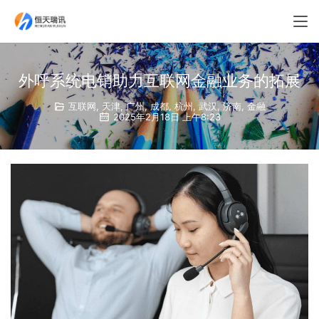
外呼系统电销助力互联网金融业务的拓展
互联网
,
天津
,
广州
,
成都
,
杭州
,
武汉
,
济南
,
金融
2025年2月18日 上午8:23