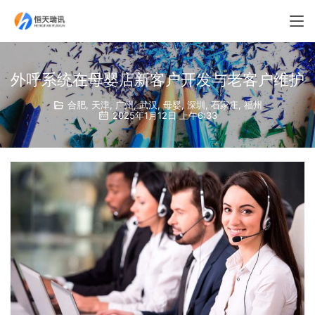
外呼系统在母婴店新客户开发与老客户维护
合肥
,
天津
,
广州
,
武汉
,
母婴
,
深圳
,
石家庄
,
福州
2025年1月12日 上午6:33