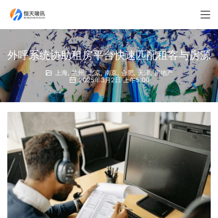
外呼系统协助租房平台快速匹配租客与房源
上海
,
兰州
,
北京
,
南京
,
合肥
,
天津
,
房地产
2025年3月2日 上午5:00