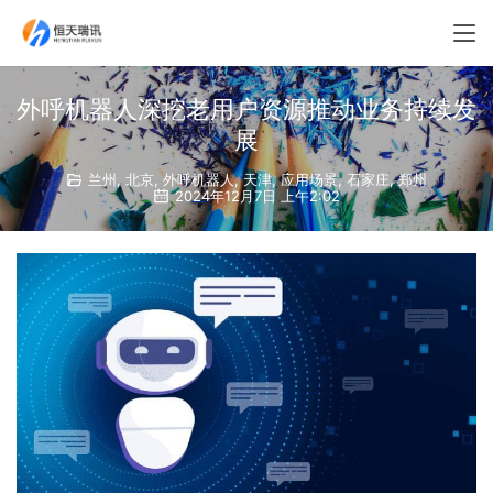
外呼机器人深挖老用户资源推动业务持续发
展
兰州
,
北京
,
外呼机器人
,
天津
,
应用场景
,
石家庄
,
郑州
2024年12月7日 上午2:02