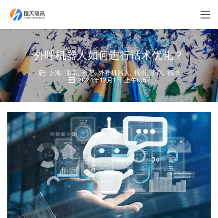
外呼机器人如何进行话术优化？
上海
,
南京
,
合肥
,
外呼机器人
,
杭州
,
济南
,
福州
2024年12月1日 上午9:57