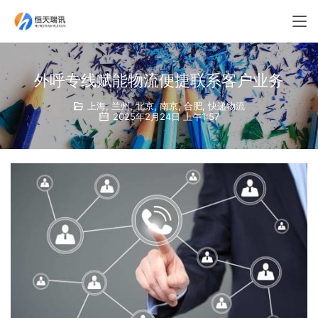
外呼专线赋能物流便捷联系客户业务
上海
,
兰州
,
北京
,
南京
,
合肥
,
快递物流
2025年2月24日 上午1:57