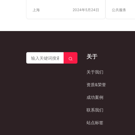
高效、精准、成本低廉的优势，成
体。电销机
上海
2024年5月24日
公共服务
为了企业进行客户沟通的首选方
动的推广带
式。 一、什么是外呼语音线路？ 外
助力。 文
呼语音线路，顾名思义，就是通过
状 文化活
电话线路进行的对外呼叫。与传统
术展览、音
的人工外呼不同，外呼语音线路是
活动、文化
由智能通讯系统自动完成的，它可
活动不仅
以通过预设的脚本和规则，自动与
化，还能提
关于
客户进行语音交互，完成呼叫、咨
富知识储备
询、问卷调查、销售等多种任务。
然而，目前
二、外呼语音线路的优势 三、如何
面临诸多挑
关于我们
选择外呼语音线路服务提供商？ 选
渠道众多且
择外呼语音线路服务提供商，需要
织者难以精
资质&荣誉
考虑以下几个…
方面，推广
成功案例
联系我们
站点标签