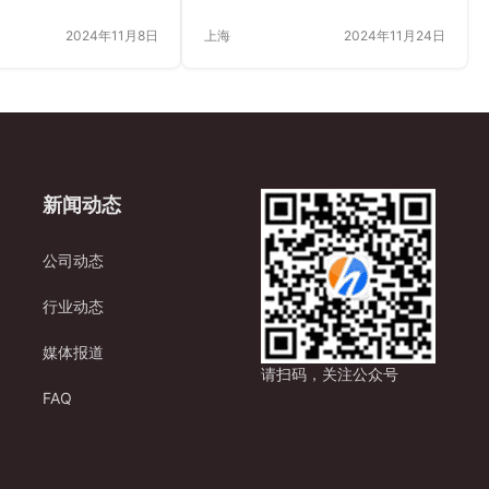
器人的应用，为文化活
如[企业名称]案例，促跟进、提服
2024年11月8日
上海
2024年11月24日
来了新的契机和强大的
务、增忠诚，助力企业精细管理与
化活动推广的重要性与现
持续发展。
动涵盖范围广泛，包括艺
乐会、戏剧演出、民俗
讲座等多种形式。这些
能够传承和弘扬民族文
升民众的审美水平、丰
新闻动态
、促进社会和谐发展。
文化活动在推广过程中
战。一方面，信息传播
公司动态
分散，使得文化活动组
准触达目标受众；另一
行业动态
资源有限，…
媒体报道
请扫码，关注公众号
FAQ