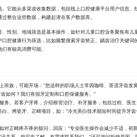
选。它能从多渠道收集数据，包括线上口腔健康平台用户信息、
通过整合这些数据，构建起潜在客户数据库。
龄、性别、地域筛选是基本操作，如针对儿童口腔业务聚焦有儿
户口腔健康行为筛选，比如频繁搜索牙齿矫正、龋齿治疗关键词
他们有较高消费可能。
上班族，可能开场：“您这样的职场人士常因咖啡、茶渍牙齿发
牙齿如何？我们有假牙定制和口腔保健服务。”
绍服务。若客户牙疼，介绍根管治疗、补牙服务，包括过程、医生
美白、烤瓷牙、正畸项目，如：“冷光美白技术能短时间提升牙齿
如对正畸疼不疼的疑问，回应：“专业医生操作会减少不适，初
“没关系，您可先了解，有需求联系我们。”还可询问拒绝原因，