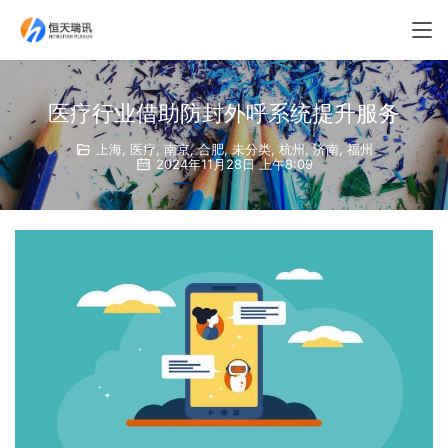
医疗行业借助防封外呼系统提升服务
上海
,
医疗
,
南京
,
合肥
,
未分类
,
杭州
,
济南
,
福州
2024年11月28日 上午8:09