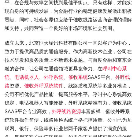
平，在合规与效率之间找到最佳平衡点。只有这样，才能实
现自身的可持续发展，为金融行业的稳定健康发展做出积极
贡献。同时，社会各界也应给予催收线路运营商合理的理解
和支持，共同营造一个良好的市场环境和社会氛围。
成立以来，北京恒天瑞讯科技有限公司一直以客户为中心，
致力于提供高品质的通信服务。作为高新技术企业，公司在
技术研发和服务质量上不断追求卓越。与百度金融和京东金
融的合作，让公司在通信领域更具竞争力。在
呼叫中心系
统
、
电话机器人
、
外呼系统
、
催收系统
SAAS平台、
外呼线
路
资源、
催收外呼系统软件
、线路质检系统等多业务模块，
公司不断优化产品性能，提高服务水平。呼叫中心系统高效
稳定，电话机器人智能便捷，外呼系统精准有力，催收系统
SAAS平台专业高效，
外呼线路资源
丰富多样，催收外呼系
统软件操作简便，线路质检系统严格把控质量。公司已为互
联网、银行、保险等多行业超两千家客户提供了满意的服
务，赢得了客户的广泛赞誉。如果你正在寻找可靠的通信解