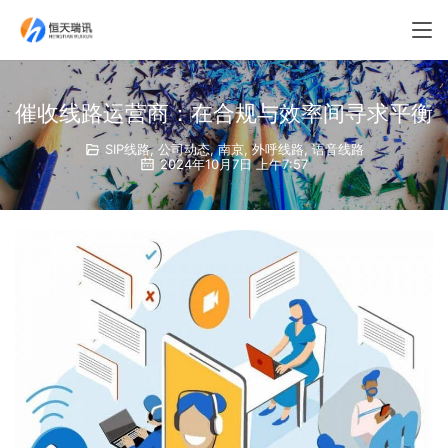
催收线路运营商：在合规与效率间寻求平衡
SIP线路
,
公司动态
,
南京
,
外呼线路
,
语音线路
2024年10月7日 上午7:57