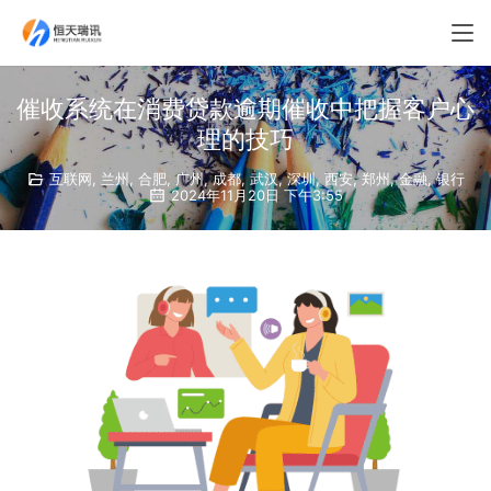
催收系统在消费贷款逾期催收中把握客户心
理的技巧
互联网
,
兰州
,
合肥
,
广州
,
成都
,
武汉
,
深圳
,
西安
,
郑州
,
金融
,
银行
2024年11月20日 下午3:55