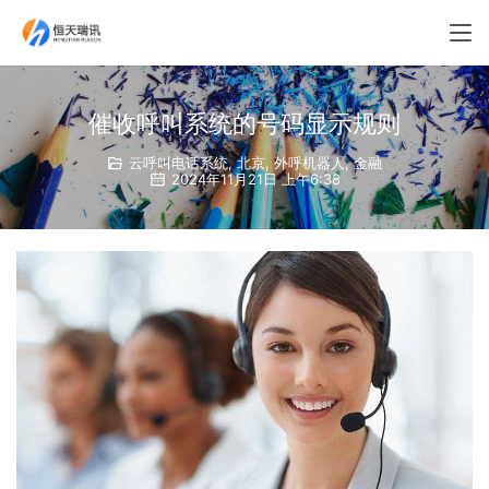
催收呼叫系统的号码显示规则
云呼叫电话系统
,
北京
,
外呼机器人
,
金融
2024年11月21日 上午6:38